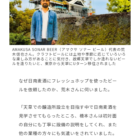
AMAKUSA SONAR BEER（アマクサ ソナー ビール）代表の荒
木信也さん。クラフトビールには土地や季節に応じていろいろ
な楽しみ方があることに気付き、故郷天草でしか造れないビー
ルを造りたいと、東京から天草にUターン移住されました
なぜ日南麦酒にフレッシュホップを使ったビー
ルを依頼したのか、荒木さんに伺いました。
「天草での醸造所設立を目指す中で日南麦酒を
見学させてもらったところ、橋本さんは初対面
の自分にも丁寧に設備の説明をしてくれ、また
他の業種の方々にも気遣いをされていました。