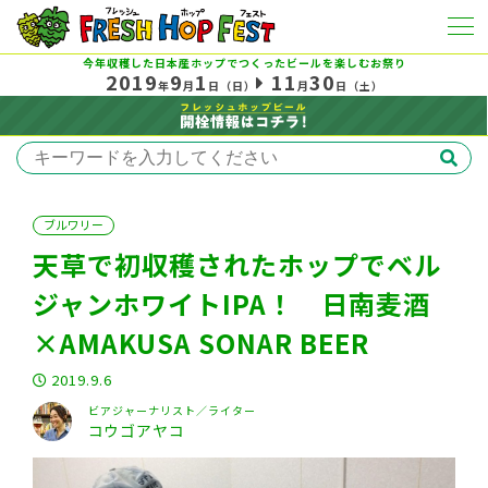
今年収穫した日本産ホップでつくったビールを楽しむお祭り
2019
9
1
11
30
年
月
日
（日）
月
日
（土）
ブルワリー
天草で初収穫されたホップでベル
ジャンホワイトIPA！ 日南麦酒
×AMAKUSA SONAR BEER
2019.9.6
ビアジャーナリスト／ライター
コウゴアヤコ