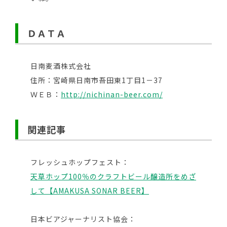
ＤＡＴＡ
日南麦酒株式会社
住所：宮崎県日南市吾田東1丁目1－37
ＷＥＢ：
http://nichinan-beer.com/
関連記事
フレッシュホップフェスト：
天草ホップ100％のクラフトビール醸造所をめざ
して【AMAKUSA SONAR BEER】
日本ビアジャーナリスト協会：