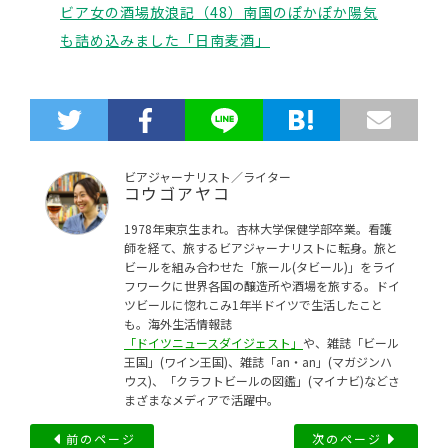
ビア女の酒場放浪記（48）南国のぽかぽか陽気
も詰め込みました「日南麦酒」
ビアジャーナリスト／ライター
コウゴアヤコ
1978年東京生まれ。杏林大学保健学部卒業。看護
師を経て、旅するビアジャーナリストに転身。旅と
ビールを組み合わせた「旅ール(タビール)」をライ
フワークに世界各国の醸造所や酒場を旅する。ドイ
ツビールに惚れこみ1年半ドイツで生活したこと
も。海外生活情報誌
「ドイツニュースダイジェスト」
や、雑誌「ビール
王国」(ワイン王国)、雑誌「an・an」(マガジンハ
ウス)、「クラフトビールの図鑑」(マイナビ)などさ
まざまなメディアで活躍中。
前のページ
次のページ