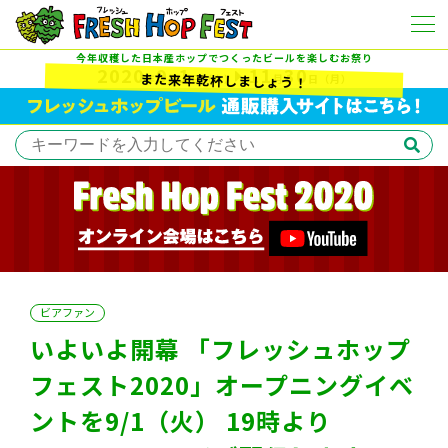
今年収穫した日本産ホップでつくったビールを楽しむお祭り
2020
9
1
11
30
また来年乾杯しましょう！
年
月
日
（火）
月
日
（月）
ビアファン
いよいよ開幕 「フレッシュホップ
フェスト2020」オープニングイベ
ントを9/1（火） 19時より