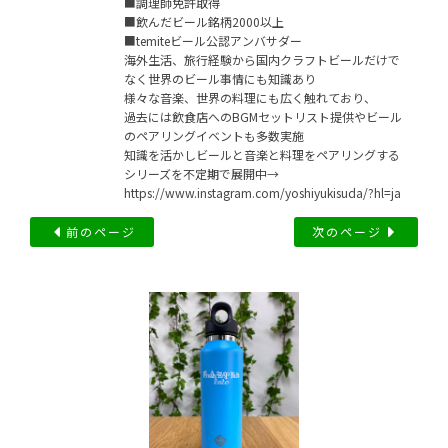
■調理師免許取得
■飲んだビール銘柄2000以上
■temiteビール公認アンバサダー
海外生活、旅行経験から国内クラフトビールだけで
なく世界のビール事情にも知識あり
様々な音楽、世界の料理にも広く触れており、
過去には飲食店へのBGMセットリスト提供やビール
のペアリングイベントも多数実施
知識を活かしビールと音楽と料理をペアリングする
シリーズを不定期で展開中→
https://www.instagram.com/yoshiyukisuda/?hl=ja
前のページ
次のページ