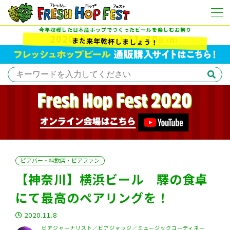
今年収穫した日本産ホップでつくったビールを楽しむお祭り
2020
9
1
11
30
また来年乾杯しましょう！
年
月
日
（火）
月
日
（月）
ビアバー・料飲店・ビアファン
【神奈川】横浜ビール 驛の食卓
にて最高のペアリングを！
2020.11.8
ビアジャーナリスト／ビアジャッジ／ミュージックコーディネー