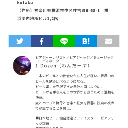
kutaku
【住所】神奈川県横浜市中区住吉町6-68-1 横
浜関内地所ビル1,2階
ビアジャーナリスト／ビアジャッジ／ミュージック
コーディネーター
1 Dozen（わんだーす）
一本のビールとの出会いから人生が狂い、世界中の
ビールを飲み比べるようになる。
ビール嫌いを克服できた自分と同じように、
ビールが苦手な人をこの世界から救うために活動を
決意。
麦とホップと酵母と音楽と狂気を武器に独自の視点
で執筆することを誓う。
■日本地ビール協会認定ビアテイスター、ビアジャ
ッジ取得