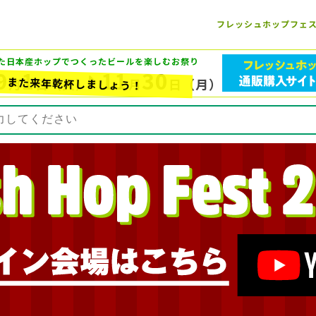
フレッシュホップフェ
た日本産ホップでつくったビールを楽しむお祭り
9
1
11
30
また来年乾杯しましょう！
月
日
（火）
月
日
（月）