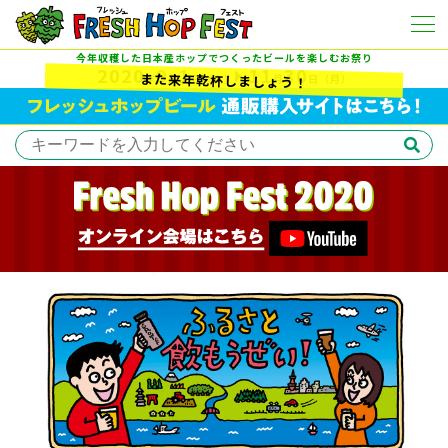
今年収穫した日本産ホップでつくったビールを楽しむお祭り
2020
9
1
11
30
また来年乾杯しましょう！
年
月
日
（火）
月
日
（月）