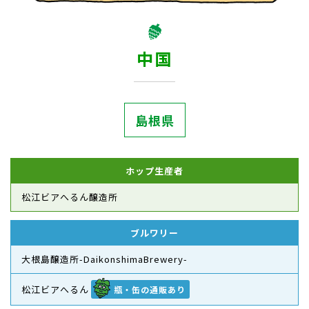
中国
島根県
ホップ生産者
松江ビアへるん醸造所
ブルワリー
大根島醸造所-DaikonshimaBrewery-
松江ビアへるん
瓶・缶の通販あり