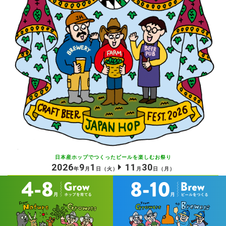
日本産ホップでつくったビールを
楽しむお祭り
2026
9
1
11
30
年
月
日
（火）
月
日
（月）