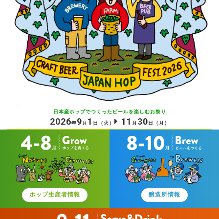
日本産ホップでつくったビールを
楽しむお祭り
2026
9
1
11
30
年
月
日
（火）
月
日
（月）
ホップ生産者情報
醸造所情報