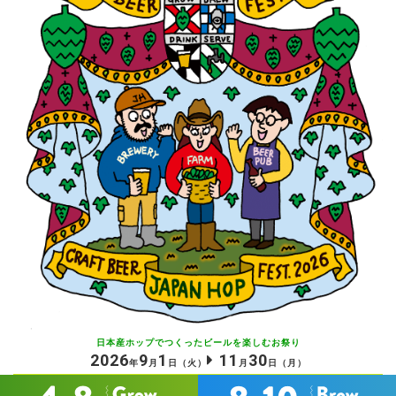
日本産ホップでつくったビールを
楽しむお祭り
2026
9
1
11
30
年
月
日
（火）
月
日
（月）