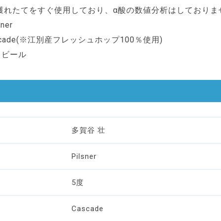
– ※獲れたてをすぐ使用しており、α酸の数値分析はしておりま
sner
ascade(※江別産フレッシュホップ100％使用)
: ビール
多賀谷 壮
Pilsner
5度
Cascade