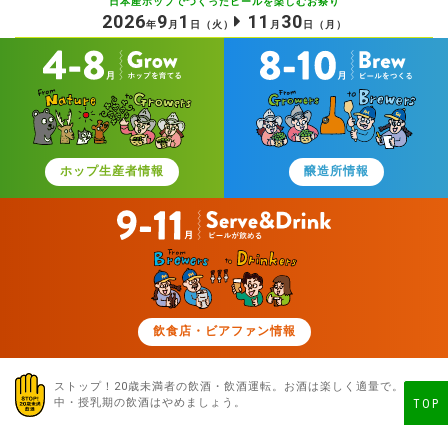
日本産ホップでつくったビールを
楽しむお祭り
2026
9
1
11
30
年
月
日
（火）
月
日
（月）
ホップ生産者情報
醸造所情報
飲食店・ビアファン情報
ストップ！20歳未満者の飲酒・飲酒運転。お酒は楽しく適量で。
妊娠
中・授乳期の飲酒はやめましょう。
TOP
© 日本産ホップ推進委員会