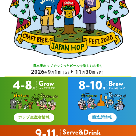
日本産ホップでつくったビールを
楽しむお祭り
2026
9
1
11
30
年
月
日
（火）
月
日
（月）
ホップ生産者情報
醸造所情報