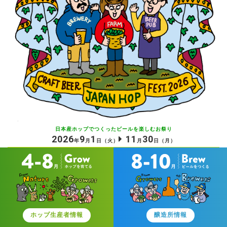
日本産ホップでつくったビールを
楽しむお祭り
2026
9
1
11
30
年
月
日
（火）
月
日
（月）
ホップ生産者情報
醸造所情報