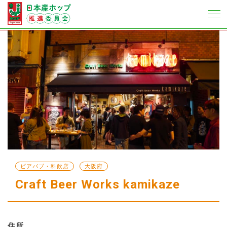
ビアパブ・料飲店
大阪府
Craft Beer Works kamikaze
住所