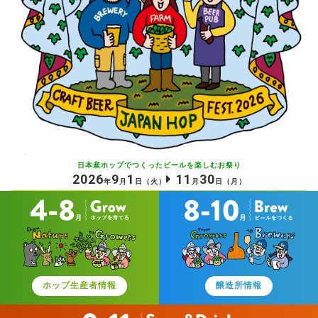
日本産ホップでつくったビールを
楽しむお祭り
2026
9
1
11
30
年
月
日
（火）
月
日
（月）
ホップ生産者情報
醸造所情報