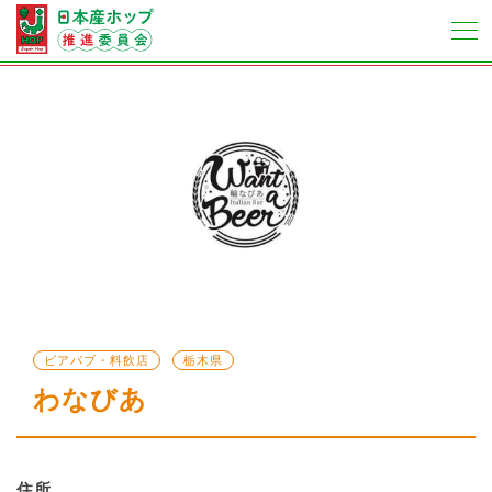
ビアパブ・料飲店
栃木県
わなびあ
住所