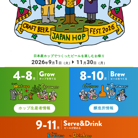
日本産ホップでつくったビールを
楽しむお祭り
2026
9
1
11
30
年
月
日
（火）
月
日
（月）
ホップ生産者情報
醸造所情報