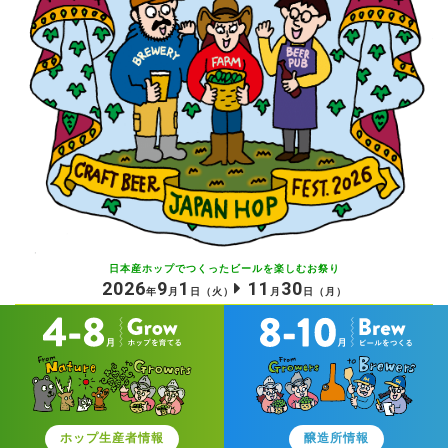
日本産ホップでつくったビールを
楽しむお祭り
2026
9
1
11
30
年
月
日
（火）
月
日
（月）
ホップ生産者情報
醸造所情報