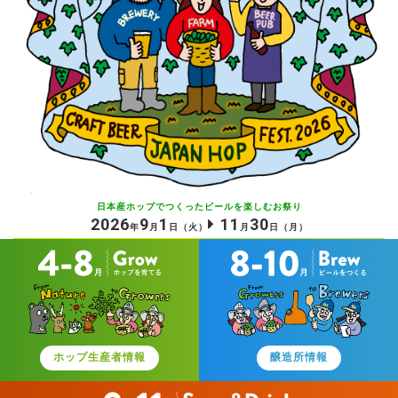
日本産ホップでつくったビールを
楽しむお祭り
2026
9
1
11
30
年
月
日
（火）
月
日
（月）
ホップ生産者情報
醸造所情報