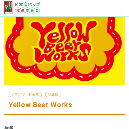
ビアパブ・料飲店
福島県
Yellow Beer Works
住所