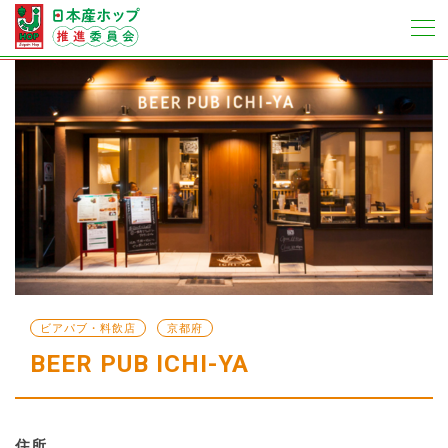
ビアパブ・料飲店
京都府
BEER PUB ICHI-YA
住所