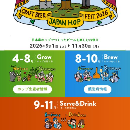
日本産ホップでつくったビールを
楽しむお祭り
2026
9
1
11
30
年
月
日
（火）
月
日
（月）
ホップ生産者情報
醸造所情報