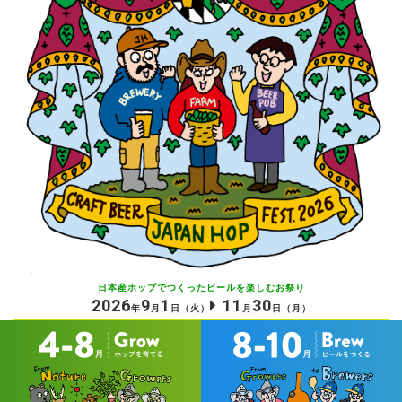
日本産ホップでつくったビールを
楽しむお祭り
2026
9
1
11
30
年
月
日
（火）
月
日
（月）