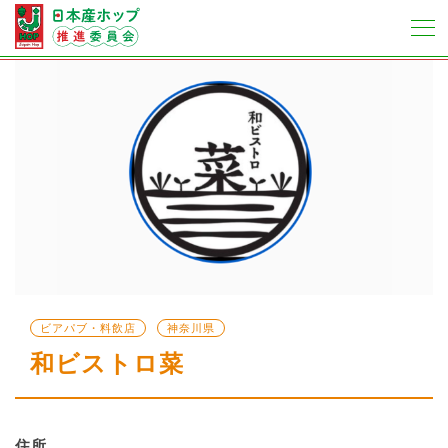
ビアパブ・料飲店
神奈川県
和ビストロ菜
住所