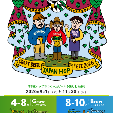
日本産ホップでつくったビールを
楽しむお祭り
2026
9
1
11
30
年
月
日
（火）
月
日
（月）