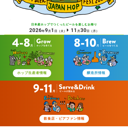
日本産ホップでつくったビールを
楽しむお祭り
2026
9
1
11
30
年
月
日
（火）
月
日
（月）
ホップ生産者情報
醸造所情報
飲食店・ビアファン情報