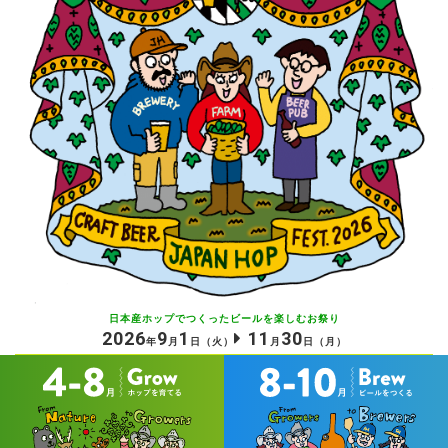
日本産ホップでつくったビールを
楽しむお祭り
2026
9
1
11
30
年
月
日
（火）
月
日
（月）