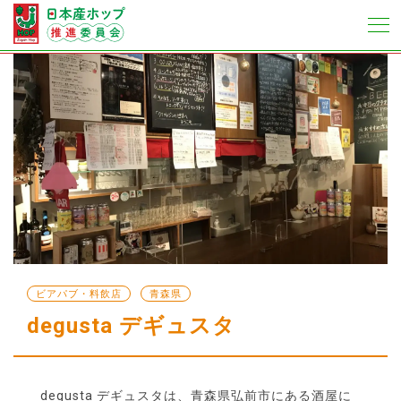
ビアパブ・料飲店
青森県
degusta デギュスタ
degusta デギュスタは、青森県弘前市にある酒屋に