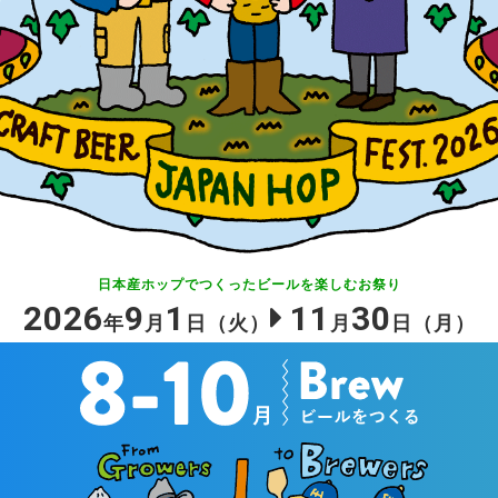
日本産ホップでつくったビールを
楽しむお祭り
2026
9
1
11
30
年
月
日
（火）
月
日
（月）