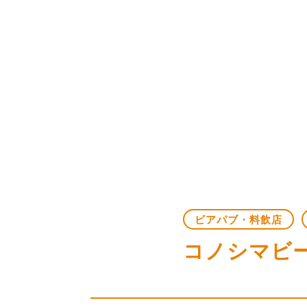
ビアパブ・料飲店
コノシマビ