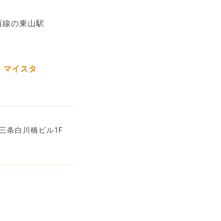
西線の東山駅
 マイスタ
三条白川橋ビル1F