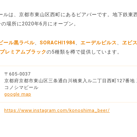
ールは、京都市東山区西町にあるビアバーです。地下鉄東
分の場所に2020年6月にオープン。
ビール黒ラベル
、
SORACHI1984
、
エーデルピルス
、
ヱビス
 プレミアムブラック
の5種類を樽で提供しています。
〒605-0037
京都府京都市東山区三条通白川橋東入ル二丁目西町127番地 
コノシマビール
google map
https://www.instagram.com/konoshima_beer/