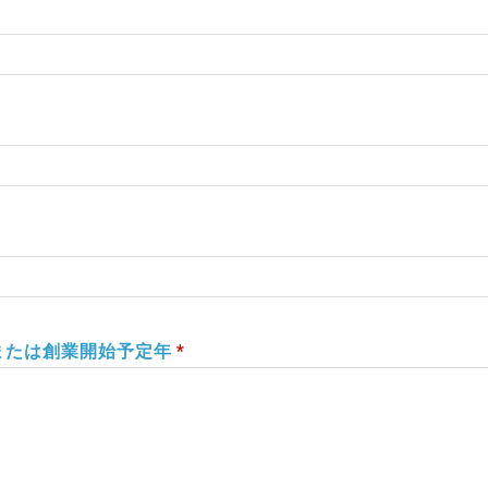
または創業開始予定年
*