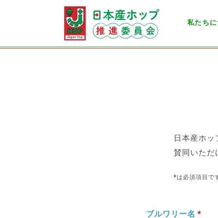
私たちに
日本産ホッ
賛同いただ
*
は必須項目で
ブルワリー名
*