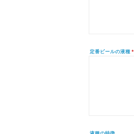
定番ビールの液種
*
液種の特徴