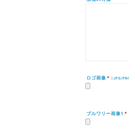
ロゴ画像
*
（JPG/P
ブルワリー画像1
*