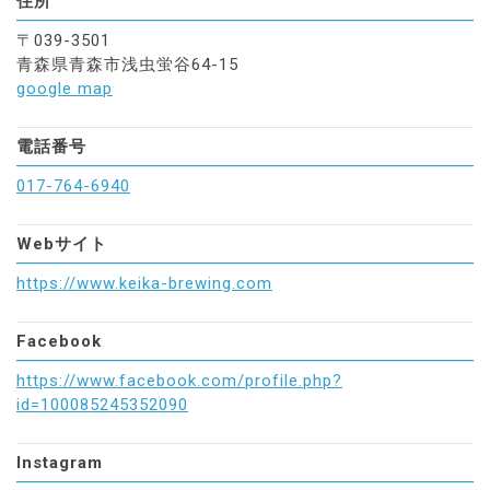
住所
〒039-3501
青森県青森市浅虫蛍谷64-15
google map
電話番号
017-764-6940
Webサイト
https://www.keika-brewing.com
Facebook
https://www.facebook.com/profile.php?
id=100085245352090
Instagram