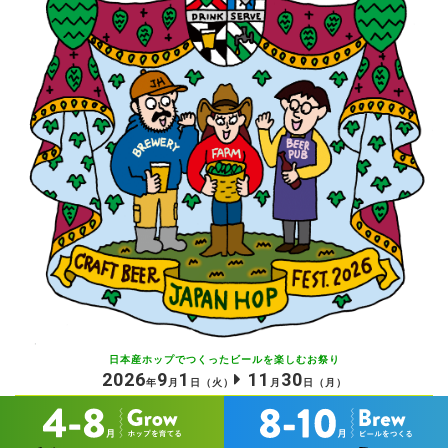
日本産ホップでつくったビールを
楽しむお祭り
2026
9
1
11
30
年
月
日
（火）
月
日
（月）