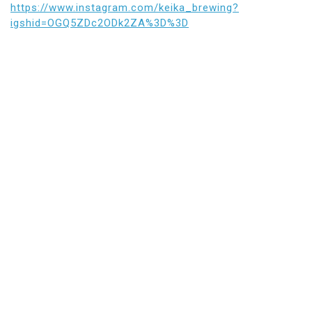
https://www.instagram.com/keika_brewing?
igshid=OGQ5ZDc2ODk2ZA%3D%3D