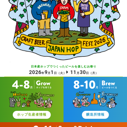
日本産ホップでつくったビールを
楽しむお祭り
2026
9
1
11
30
年
月
日
（火）
月
日
（月）
ホップ生産者情報
醸造所情報