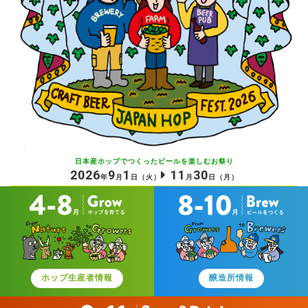
日本産ホップでつくったビールを
楽しむお祭り
2026
9
1
11
30
年
月
日
（火）
月
日
（月）
ホップ生産者情報
醸造所情報