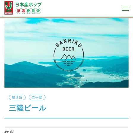
醸造所
岩手県
三陸ビール
住所