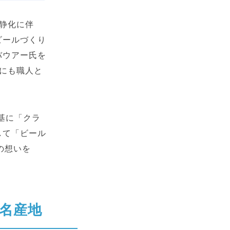
沈静化に伴
ビールづくり
バウアー氏を
にも職人と
基に「クラ
して「ビール
Yの想いを
名産地