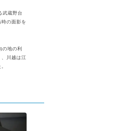
ある武蔵野台
当時の面影を
内の地の利
り、川越は江
た。