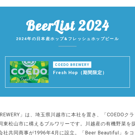
BeerList 2024
2024年の日本産ホップ&フレッシュホップビール
COEDO BREWERY
Fresh Hop
（期間限定）
 BREWERY」は、埼玉県川越市に本社を置き、「COEDOク
同東松山市に構えるブルワリーです。川越産の有機野菜を
社共同商事が1996年4月に設立。「Beer Beautiful」