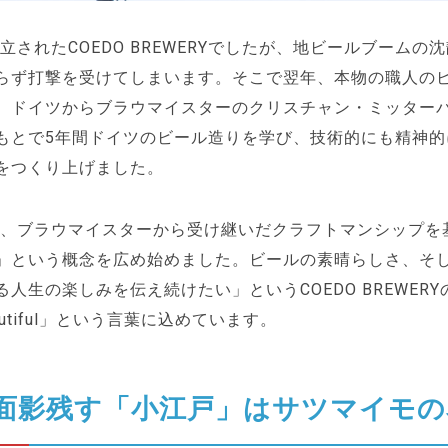
設立されたCOEDO BREWERYでしたが、地ビールブームの
らず打撃を受けてしまいます。そこで翌年、本物の職人の
、ドイツからブラウマイスターのクリスチャン・ミッター
もとで5年間ドイツのビール造りを学び、技術的にも精神的
をつくり上げました。
には、ブラウマイスターから受け継いだクラフトマンシップを
」という概念を広め始めました。ビールの素晴らしさ、そ
人生の楽しみを伝え続けたい」というCOEDO BREWER
eautiful」という言葉に込めています。
面影残す「小江戸」はサツマイモの