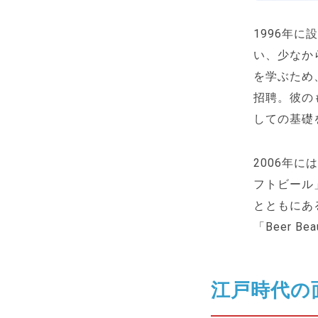
1996年に
い、少なか
を学ぶため
招聘。彼の
しての基礎
2006年
フトビール
とともにある
「Beer B
江戸時代の