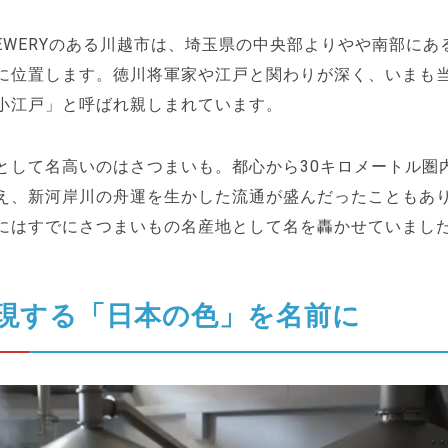
BREWERYのある川越市は、埼玉県の中央部よりやや南部に
に位置します。徳川将軍家や江戸と関わりが深く、いまも
小江戸」と呼ばれ親しまれています。
として名高いのはさつまいも。都心から30キロメートル圏
え、新河岸川の舟運を生かした流通が盛んだったこともあ
にはすでにさつまいもの名産地として名を轟かせていまし
現する「日本の色」を名前に