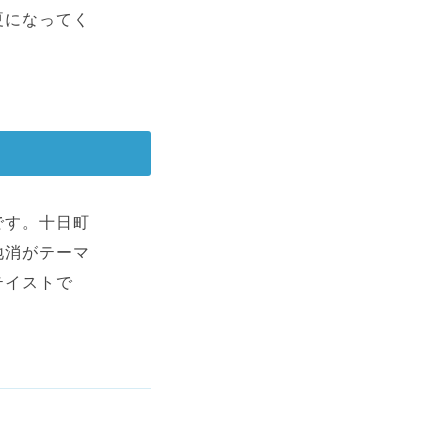
夏になってく
です。十日町
地消がテーマ
テイストで