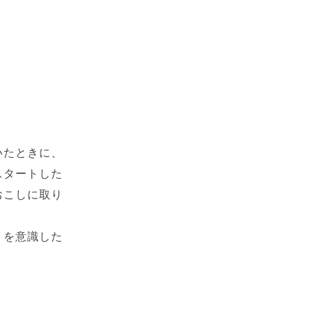
いたときに、
スタートした
おこしに取り
」を意識した