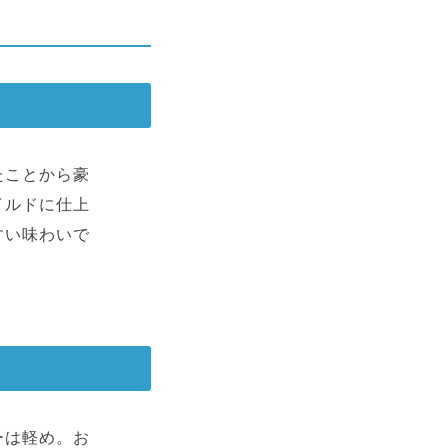
たことから豪
イルドに仕上
すい味わいで
ーは軽め。お