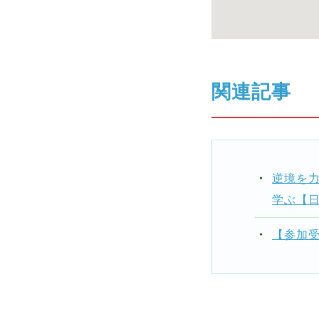
関連記事
逆境を
学ぶ【日
【参加受