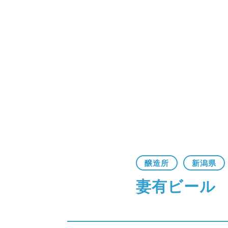
醸造所
新潟県
妻有ビール