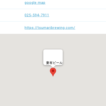
google map
025-594-7911
https://tsumaribrewing.com/
妻有ビール