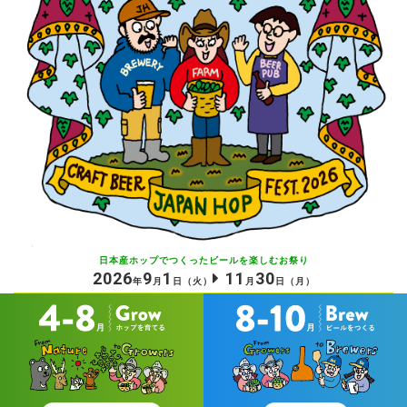
日本産ホップでつくったビールを
楽しむお祭り
2026
9
1
11
30
年
月
日
（火）
月
日
（月）