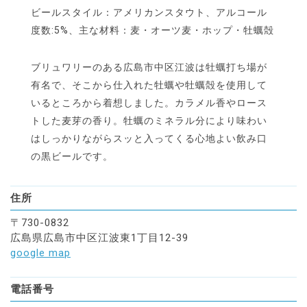
ビールスタイル：アメリカンスタウト、アルコール
度数:5%、主な材料：麦・オーツ麦・ホップ・牡蠣殻
ブリュワリーのある広島市中区江波は牡蠣打ち場が
有名で、そこから仕入れた牡蠣や牡蠣殻を使用して
いるところから着想しました。カラメル香やロース
トした麦芽の香り。牡蠣のミネラル分により味わい
はしっかりながらスッと入ってくる心地よい飲み口
の黒ビールです。
住所
〒730-0832
広島県広島市中区江波東1丁目12-39
google map
電話番号