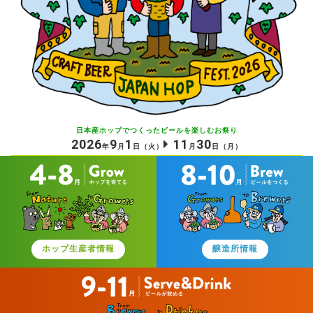
日本産ホップでつくったビールを
楽しむお祭り
2026
9
1
11
30
年
月
日
（火）
月
日
（月）
ホップ生産者情報
醸造所情報