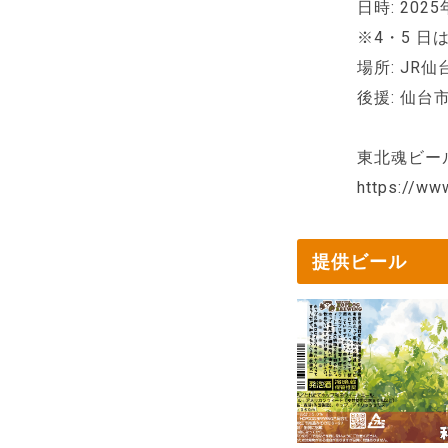
日時: 202
※4・5 日は 
場所: JR
後援: 仙台
東北魂ビー
https://ww
提供ビール