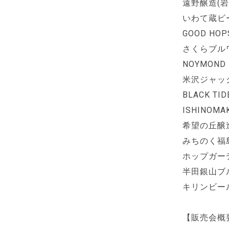
遠野醸造(岩
いわて蔵ビ
GOOD HO
さくらブル
NOYMOND
米沢ジャッ
BLACK T
ISHINOM
希望の丘醸
みちのく福
ホップガー
半田銀山ブ
キリンビー
【販売会概