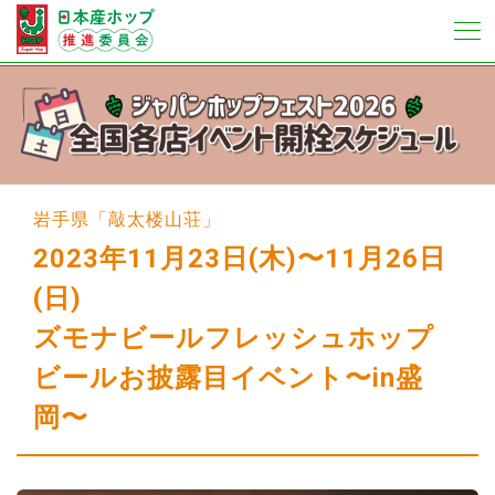
岩手県「敲太楼山荘」
2023年11月23日(木)〜11月26日
(日)
ズモナビールフレッシュホップ
ビールお披露目イベント〜in盛
岡〜