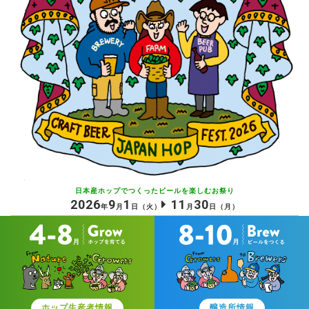
日本産ホップでつくったビールを
楽しむお祭り
2026
9
1
11
30
年
月
日
（火）
月
日
（月）
ホップ生産者情報
醸造所情報