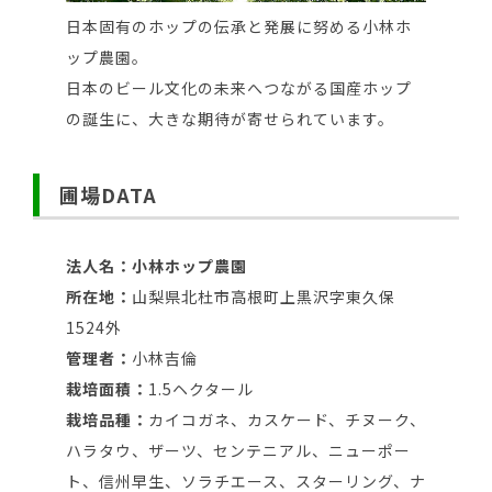
日本固有のホップの伝承と発展に努める小林ホ
ップ農園。
日本のビール文化の未来へつながる国産ホップ
の誕生に、大きな期待が寄せられています。
圃場DATA
法人名：小林ホップ農園
所在地：
山梨県北杜市高根町上黒沢字東久保
1524外
管理者：
小林吉倫
栽培面積：
1.5ヘクタール
栽培品種：
カイコガネ、カスケード、チヌーク、
ハラタウ、ザーツ、センテニアル、ニューポー
ト、信州早生、ソラチエース、スターリング、ナ