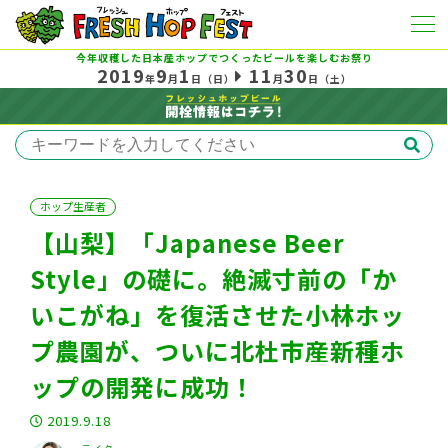
今年収穫した日本産ホップでつくったビールを楽しむお祭り
2019
9
1
11
30
年
月
日
（日）
月
日
（土）
ホップ生産者
【山梨】「Japanese Beer
Style」の礎に。絶滅寸前の「か
いこがね」を復活させた小林ホッ
プ農園が、ついに北杜市産新種ホ
ップの開発に成功！
2019.9.18