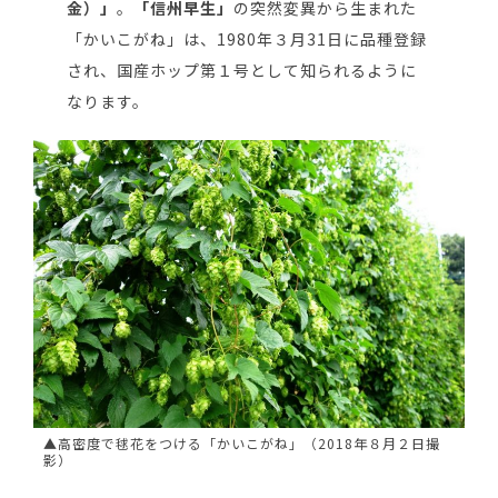
金）」
。
「信州早生」
の突然変異から生まれた
「かいこがね」は、1980年３月31日に品種登録
され、国産ホップ第１号として知られるように
なります。
▲高密度で毬花をつける「かいこがね」（2018年８月２日撮
影）