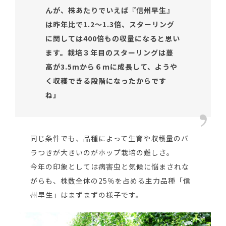
んが、株あたりでいえば『信州早生』
は昨年比で
1.2
～1.3
倍、スターリング
に関しては400
倍もの収量になると思い
ます。栽培３年目のスターリングは蔓
高が3.5m
から６ｍに成長して、ようや
く収穫できる段階になったからです
ね」
同じ条件でも、品種によって生育や収穫量のバ
ラつきが大きいのがホップ栽培の難しさ。
今年の印象としては病害虫と気候に悩まされな
がらも、株数全体の25％を占める主力品種「信
州早生」はまずまずの様子です。