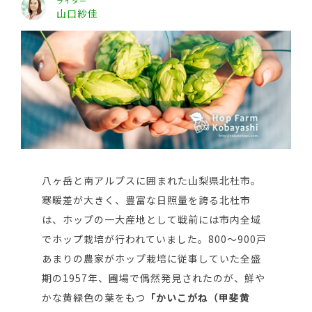
ライター
山口紗佳
八ヶ岳と南アルプスに囲まれた山梨県北杜市。
寒暖差が大きく、豊富な日照量を誇る北杜市
は、ホップの一大産地として戦前には市内全域
でホップ栽培が行われていました。800～900戸
あまりの農家がホップ栽培に従事していた全盛
期の1957年、圃場で偶然発見されたのが、鮮や
かな黄緑色の葉をもつ
「かいこがね（甲斐黄