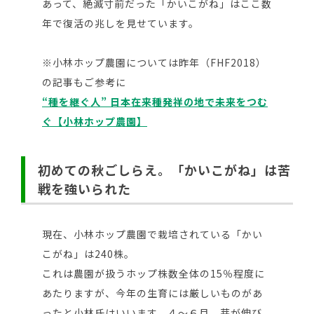
あって、絶滅寸前だった「かいこがね」はここ数
年で復活の兆しを見せています。
※小林ホップ農園については昨年（FHF2018）
の記事もご参考に
“種を継ぐ人”
日本在来種発祥の地で未来をつむ
ぐ【小林ホップ農園】
初めての秋ごしらえ。「かいこがね」は苦
戦を強いられた
現在、小林ホップ農園で栽培されている「かい
こがね」は240株。
これは農園が扱うホップ株数全体の15％程度に
あたりますが、今年の生育には厳しいものがあ
ったと小林氏はいいます。４～６月、芽が伸び