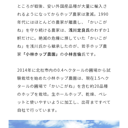
ところが戦後、安い外国産品種が大量に輸入さ
れるようになってからホップ農家は激減。1990
年代にはほとんどの農家が離農し、「かいこが
ね」を守り続ける農家は、
浅川定良氏
のわずか1
軒だけに。絶滅の危機に瀕していた「かいこが
ね」を浅川氏から継承したのが、若手ホップ農
家
「小林ホップ農園」
の
小林吉倫
氏です。
2014年に北杜市内の0.4ヘクタールの圃場から試
験栽培を始めた小林ホップ農園は、現在1.5ヘク
タールの圃場で「かいこがね」を含む約20品種
のホップを栽培。生ホールホップ、乾燥、ペレ
ットと使いやすいように加工し、出荷まですべて
自社で行っています。