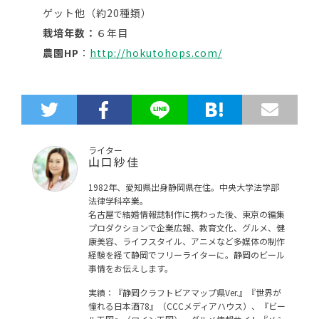
ゲット他（約20種類）
栽培年数：
６年目
農園HP
：
http://hokutohops.com/
ライター
山口紗佳
1982年、愛知県出身静岡県在住。中央大学法学部
法律学科卒業。
名古屋で結婚情報誌制作に携わった後、東京の編集
プロダクションで企業広報、教育文化、グルメ、健
康美容、ライフスタイル、アニメなど多媒体の制作
経験を経て静岡でフリーライターに。静岡のビール
事情をお伝えします。
実績：『静岡クラフトビアマップ県Ver.』『世界が
憧れる日本酒78』（CCCメディアハウス）、『ビー