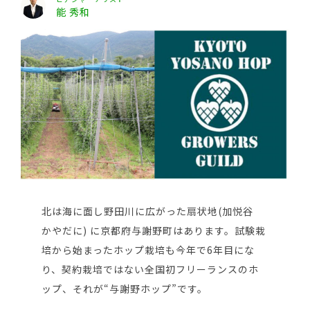
能 秀和
北は海に面し野田川に広がった扇状地(加悦谷
かやだに) に京都府与謝野町はあります。試験栽
培から始まったホップ栽培も今年で6年目にな
り、契約栽培ではない全国初フリーランスのホ
ップ、それが“与謝野ホップ”です。