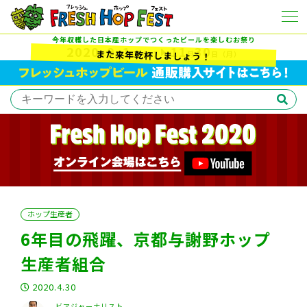
今年収穫した日本産ホップでつくったビールを楽しむお祭り
2020
9
1
11
30
また来年乾杯しましょう！
年
月
日
（火）
月
日
（月）
ホップ生産者
6年目の飛躍、京都与謝野ホップ
生産者組合
2020.4.30
ビアジャーナリスト