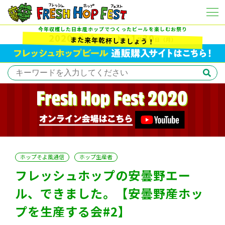
今年収穫した日本産ホップでつくったビールを楽しむお祭り
2020
9
1
11
30
また来年乾杯しましょう！
年
月
日
（火）
月
日
（月）
ホップそよ風通信
ホップ生産者
フレッシュホップの安曇野エー
ル、できました。【安曇野産ホッ
プを生産する会#2】