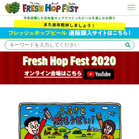
今年収穫した日本産ホップでつくったビールを楽しむお祭り
2020
9
1
11
30
また来年乾杯しましょう！
年
月
日
（火）
月
日
（月）