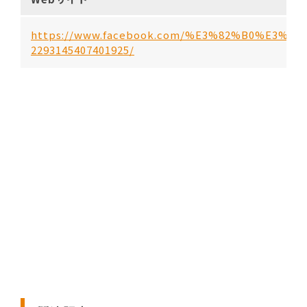
https://www.facebook.com/%E3%82%B0%E3%
2293145407401925/