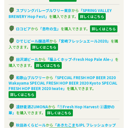
スプリングバレーブルワリー東京
から
「SPRING VALLEY
BREWERY Hop Fest」
を購入できます。
詳しくはこちら
ロコビア
から
「息吹の生」
を購入できます。
詳しくはこちら
ひでじビール醸造所
から
「宮崎フレッシュエール2020」
を購
入できます。
詳しくはこちら
田沢湖ビール
から
「福ふくホップ-Fresh Hop Pale Ale-」
を
購入できます。
詳しくはこちら
和歌山ブルワリー
から
「SPECIAL FRESH HOP BEER 2020
Wakayama
SPECIAL FRESH HOP BEER 2020 Kyoto
SPECIAL
FRESH HOP BEER 2020 Iwate」
を購入できます。
詳しくはこちら
遠野麦酒ZUMONA
から
「①Fresh Hop Harvest
②遠野の
華」
を購入できます。
詳しくはこちら
秋田あくらビール
から
「あきたこまちIPL フレッシュホップ