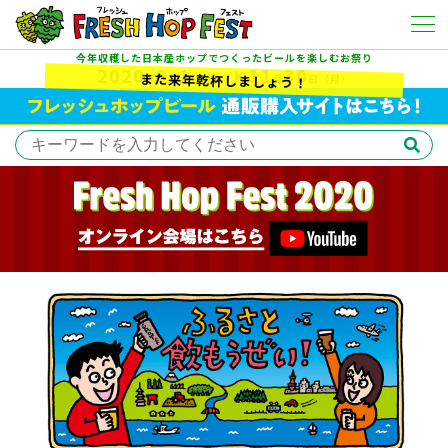
今年収穫した日本産ホップでつくったビールを楽しむお祭り
2020
9
1
11
30
また来年乾杯しましょう！
年
月
日
（火）
月
日
（月）