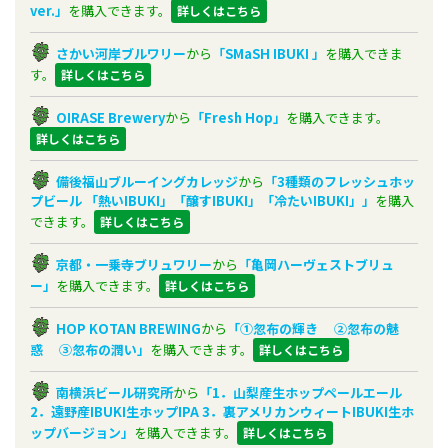
ver.」
を購入できます。
詳しくはこちら
さかい河岸ブルワリー
から
「SMaSH IBUKI 」
を購入できま
す。
詳しくはこちら
OIRASE Brewery
から
「Fresh Hop」
を購入できます。
詳しくはこちら
備後福山ブルーイングカレッジ
から
「3種類のフレッシュホッ
プビール
「熱いIBUKI」「醸すIBUKI」「冷たいIBUKI」」
を購入
できます。
詳しくはこちら
京都・一乗寺ブリュワリー
から
「亀岡ハーヴェストブリュ
ー」
を購入できます。
詳しくはこちら
HOP KOTAN BREWING
から
「①忽布の輝き
②忽布の魅
惑
③忽布の潤い」
を購入できます。
詳しくはこちら
南横浜ビール研究所
から
「1．山梨産生ホップペールエール
2．遠野産IBUKI生ホップIPA
3．裏アメリカンウィートIBUKI生ホ
ップバージョン」
を購入できます。
詳しくはこちら