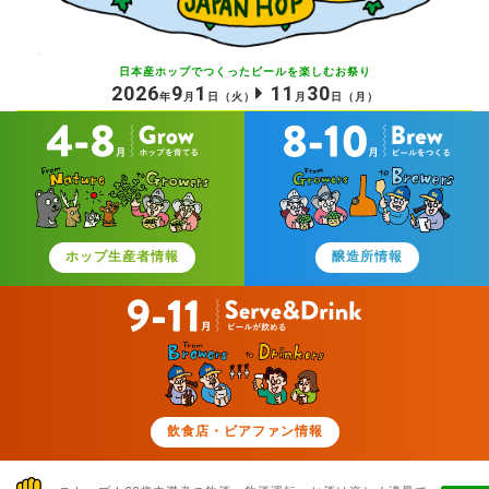
日本産ホップでつくったビールを
楽しむお祭り
2026
9
1
11
30
年
月
日
（火）
月
日
（月）
ホップ生産者情報
醸造所情報
飲食店・ビアファン情報