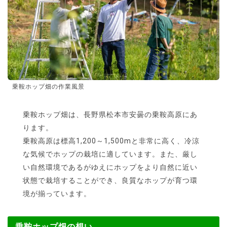
乗鞍ホップ畑の作業風景
乗鞍ホップ畑は、長野県松本市安曇の乗鞍高原にあ
ります。
乗鞍高原は標高1,200～1,500mと非常に高く、冷涼
な気候でホップの栽培に適しています。また、厳し
い自然環境であるがゆえにホップをより自然に近い
状態で栽培することができ、良質なホップが育つ環
境が揃っています。
乗鞍ホップ畑の想い