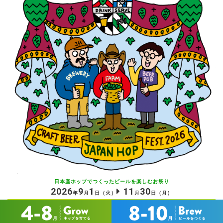
日本産ホップでつくったビールを
楽しむお祭り
2026
9
1
11
30
年
月
日
（火）
月
日
（月）