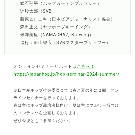
武石翔平（ホップガーデンブルワリー）
辻峻太郎（SVB）
藤原ヒロユキ（日本ビアジャーナリスト協会）
森田正文（ヤッホーブルーイング）
米澤美里（NAMACHAん Brewing）
進行：田山智広（SVBマスターブリュワー）
オンラインセミナーリポートは
こちら！
https://japanhop.jp/hop-seminar-2024-summer/
※日本産ホップ推進委員会では春と夏の年に２回、オン
ラインセミナーを行っております。
春は主にホップ栽培者様向け、夏は主にブルワー様向け
のコンテンツを企画しております。
ぜひ今後ともご参加ください。