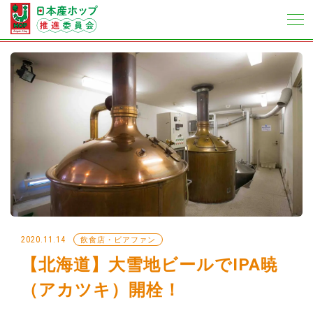
2020.11.14
飲食店・ビアファン
【北海道】大雪地ビールでIPA暁
（アカツキ）開栓！