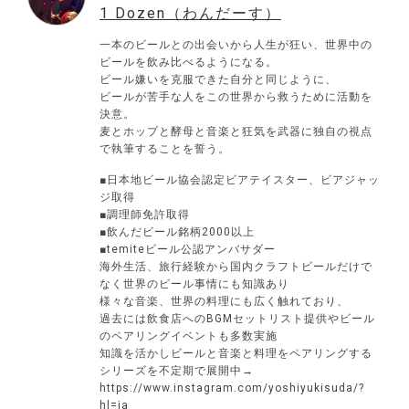
1 Dozen（わんだーす）
一本のビールとの出会いから人生が狂い、世界中の
ビールを飲み比べるようになる。
ビール嫌いを克服できた自分と同じように、
ビールが苦手な人をこの世界から救うために活動を
決意。
麦とホップと酵母と音楽と狂気を武器に独自の視点
で執筆することを誓う。
■日本地ビール協会認定ビアテイスター、ビアジャッ
ジ取得
■調理師免許取得
■飲んだビール銘柄2000以上
■temiteビール公認アンバサダー
海外生活、旅行経験から国内クラフトビールだけで
なく世界のビール事情にも知識あり
様々な音楽、世界の料理にも広く触れており、
過去には飲食店へのBGMセットリスト提供やビール
のペアリングイベントも多数実施
知識を活かしビールと音楽と料理をペアリングする
シリーズを不定期で展開中→
https://www.instagram.com/yoshiyukisuda/?
hl=ja