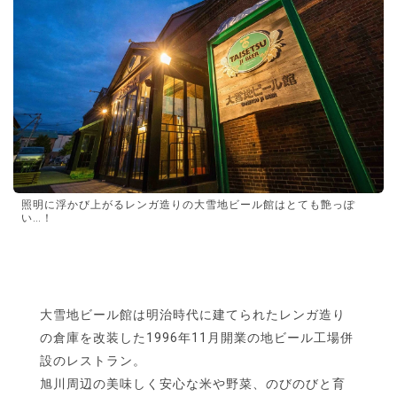
照明に浮かび上がるレンガ造りの大雪地ビール館はとても艶っぽ
い…！
大雪地ビール館は明治時代に建てられたレンガ造り
の倉庫を改装した1996年11月開業の地ビール工場併
設のレストラン。
旭川周辺の美味しく安心な米や野菜、のびのびと育