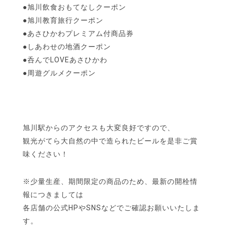
●旭川飲食おもてなしクーポン
●旭川教育旅行クーポン
●あさひかわプレミアム付商品券
●しあわせの地酒クーポン
●呑んでLOVEあさひかわ
●周遊グルメクーポン
旭川駅からのアクセスも大変良好ですので、
観光がてら大自然の中で造られたビールを是非ご賞
味ください！
※少量生産、期間限定の商品のため、最新の開栓情
報につきましては
各店舗の公式HPやSNSなどでご確認お願いいたしま
す。