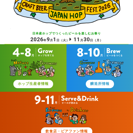
日本産ホップでつくったビールを
楽しむお祭り
2026
9
1
11
30
年
月
日
（火）
月
日
（月）
ホップ生産者情報
醸造所情報
飲食店・ビアファン情報