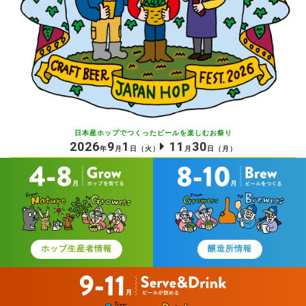
日本産ホップでつくったビールを
楽しむお祭り
2026
9
1
11
30
年
月
日
（火）
月
日
（月）
ホップ生産者情報
醸造所情報