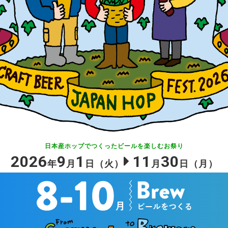
日本産ホップでつくったビールを
楽しむお祭り
2026
9
1
11
30
年
月
日
（火）
月
日
（月）