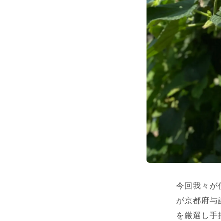
今回我々が
が京都府与
を厳選し手