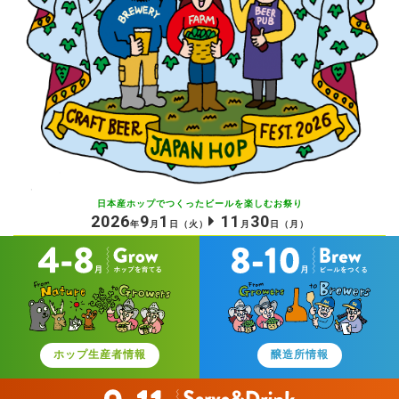
日本産ホップでつくったビールを
楽しむお祭り
2026
9
1
11
30
年
月
日
（火）
月
日
（月）
ホップ生産者情報
醸造所情報