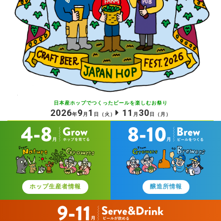
日本産ホップでつくったビールを
楽しむお祭り
2026
9
1
11
30
年
月
日
（火）
月
日
（月）
ホップ生産者情報
醸造所情報