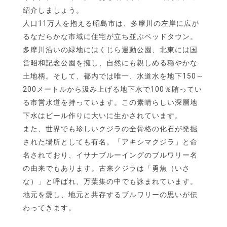
紹介しましょう。
人口11万人を抱える昭島市は、多摩川の左岸に広が
るなだらかな市域に住宅が立ち並ぶベッドタウン。
多摩川沿いの緑地にはくじら運動公園、北東には国
営昭和記念公園を擁し、自然にも親しめる穏やかな
土地柄。そして、都内では唯一、水道水を地下150～
200メートルから汲み上げる地下水で100％賄ってい
る市営水道を持っています。この素晴らしい深層地
下水はビール作りに大いに生かされています。
また、世界でも珍しいクジラの全骨格の化石が発掘
された場所としても有名。「アキシマクジラ」と命
名されており、イサナブルーイングのブルワリー名
の由来でもあります。古来クジラは「勇魚（いさ
な）」と呼ばれ、万葉集の中でも詠まれています。
地元を愛し、地元と共存するブルワリーの思いが伝
わってきます。