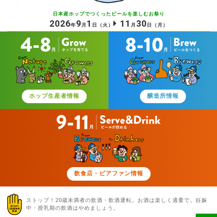
日本産ホップでつくったビールを
楽しむお祭り
2026
9
1
11
30
年
月
日
（火）
月
日
（月）
ホップ生産者情報
醸造所情報
飲食店・ビアファン情報
ストップ！20歳未満者の飲酒・飲酒運転。お酒は楽しく適量で。
妊娠
中・授乳期の飲酒はやめましょう。