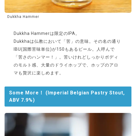
Dukkha Hammer
Dukkha Hammerは限定のIPA。
Dukkhaは仏教において「苦」の意味。その名の通り
IBU(国際苦味単位)が150もあるビール。人呼んで
「苦さのハンマー！」。苦いけれどしっかりボディ
のモルト感、大量のドライホップで、ホップのアロ
マも贅沢に楽しめます。
Some More！ (Imperial Belgian Pastry Stout,
ABV 7.9%)