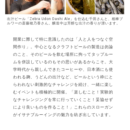
出汁ビール「Zebra Udon Dashi Ale」を仕込む千田さんと、相棒ブ
ルワーの斎藤穂乃香さん。醸造中は芳醇な出汁の香りが漂います。
開業に際して特に意識したのは「人と人をつなぐ空
間作り」。中心となるクラフトビールの製造は勿論
のこと、そのビールを飲む場所に拘ってタップルー
ムを併設しているのもその思いがあるからこそ。大
学時代から親しんできたコーヒーや、日本酒にも使
われる麹、うどんの出汁など、ビールという枠にと
らわれない刺激的なチャレンジを続け、一緒に楽し
むイベントも積極的に開催。「楽しむこと！実験的
なチャレンジングを常に行っていくこと！妥協せず
により良いものを作ること！」これらのスローガン
がイサナブルーイングの魅力を紡ぎ出しています。