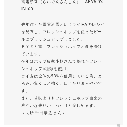
雷電斬新（らいでんざんしん） ABV6.0%
IBU63
去年作った雷電激震というライIPAのレシピ
を見直し、フレッシュホップを使ったビー
ルにブラッシュアップしました。
ＲＹＥと雷、フレッシュホップと新を掛け
ています。
今年はホップ農家小林さんで採れたフレッ
シュホップ6種類を使用。
ライ麦は全体の53%を使用している為、と
ろみが驚くほど強く、口当たりまろやかで
す。
また、苦味よりもフレッシュホップ由来の
爽やかな香りがしっかりと楽しめます。
＜同所 千田恭弘 さん＞