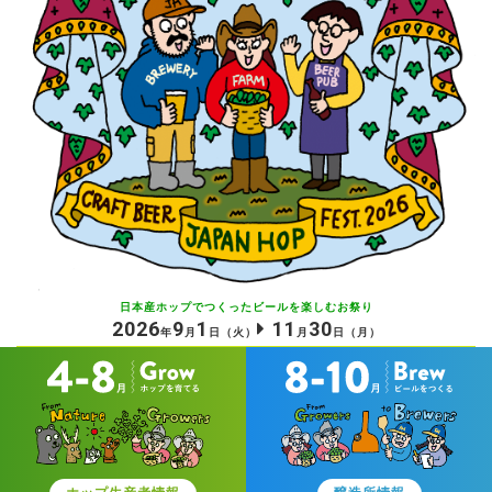
日本産ホップでつくったビールを
楽しむお祭り
2026
9
1
11
30
年
月
日
（火）
月
日
（月）