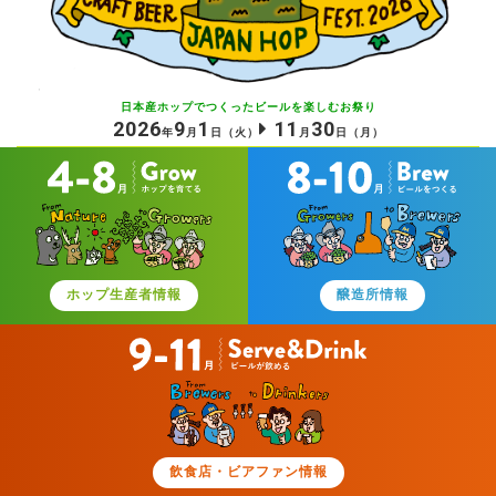
日本産ホップでつくったビールを
楽しむお祭り
2026
9
1
11
30
年
月
日
（火）
月
日
（月）
ホップ生産者情報
醸造所情報
飲食店・ビアファン情報