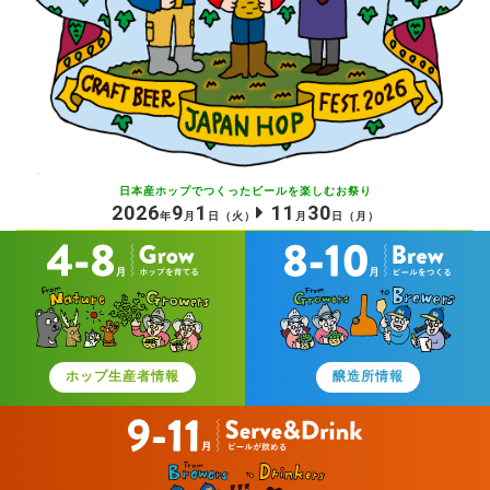
日本産ホップでつくったビールを
楽しむお祭り
2026
9
1
11
30
年
月
日
（火）
月
日
（月）
ホップ生産者情報
醸造所情報