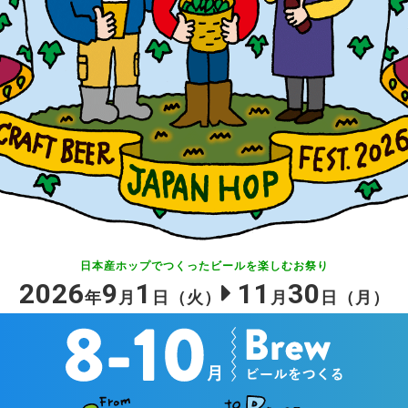
日本産ホップでつくったビールを
楽しむお祭り
2026
9
1
11
30
年
月
日
（火）
月
日
（月）