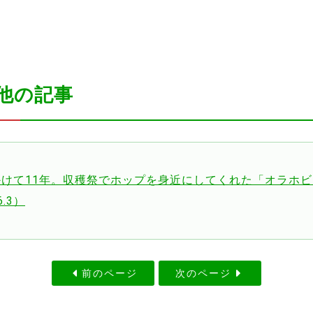
他の記事
かけて11年。収穫祭でホップを身近にしてくれた「オラホ
6.3）
前のページ
次のページ